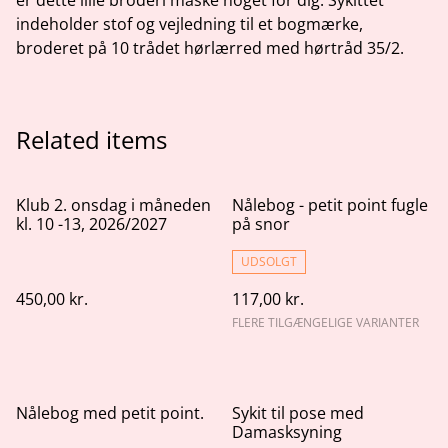
er dette lille broderi måske noget for dig. Sykittet
indeholder stof og vejledning til et bogmærke,
broderet på 10 trådet hørlærred med hørtråd 35/2.
Related items
Klub 2. onsdag i måneden
Nålebog - petit point fugle
kl. 10 -13, 2026/2027
på snor
UDSOLGT
450,00 kr.
117,00 kr.
FLERE TILGÆNGELIGE VARIANTER
Nålebog med petit point.
Sykit til pose med
Damasksyning